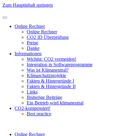
Zum Hauptinhalt springen
Online Rechner
Online Rechner
CO2 ID Überprüfung
Preise
Danke
Informationen
Wichtig: CO2 vermeiden!
Integration in Softwareprogramme
Was ist Klimaneutral?
Klimaschutzprojekte
Fakten & Hintergründe I
Fakten & Hintergründe II
Links
Bisherige Beiträge
Ein Betrieb wird klimaneutral
CO2-kompensiert!
Best practice
Online Rechner