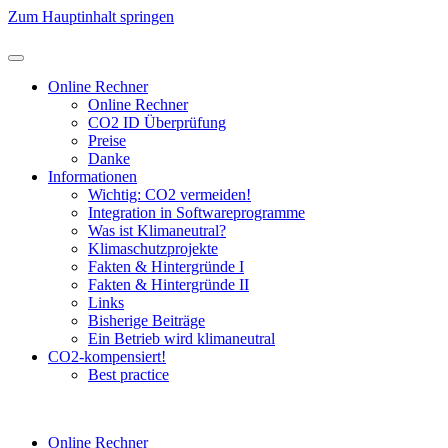
Zum Hauptinhalt springen
Online Rechner
Online Rechner
CO2 ID Überprüfung
Preise
Danke
Informationen
Wichtig: CO2 vermeiden!
Integration in Softwareprogramme
Was ist Klimaneutral?
Klimaschutzprojekte
Fakten & Hintergründe I
Fakten & Hintergründe II
Links
Bisherige Beiträge
Ein Betrieb wird klimaneutral
CO2-kompensiert!
Best practice
Online Rechner