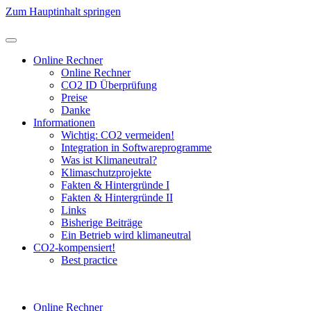
Zum Hauptinhalt springen
Online Rechner
Online Rechner
CO2 ID Überprüfung
Preise
Danke
Informationen
Wichtig: CO2 vermeiden!
Integration in Softwareprogramme
Was ist Klimaneutral?
Klimaschutzprojekte
Fakten & Hintergründe I
Fakten & Hintergründe II
Links
Bisherige Beiträge
Ein Betrieb wird klimaneutral
CO2-kompensiert!
Best practice
Online Rechner