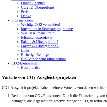
Online Rechner
CO2 ID Überprüfung
Preise
Danke
Informationen
Wichtig: CO2 vermeiden!
Integration in Softwareprogramme
Was ist Klimaneutral?
Klimaschutzprojekte
Fakten & Hintergründe I
Fakten & Hintergründe II
Links
Bisherige Beiträge
Ein Betrieb wird klimaneutral
CO2-kompensiert!
Best practice
Vorteile von CO
-Ausgleichsprojekten
2
CO2-Ausgleichsprojekte haben mehrere Vorteile, von denen wir hier 
Reduktion von CO
-Emissionen: Durch die Finanzierung von
2
beitragen, die insgesamt freigesetzte Menge an CO
zu reduzier
2